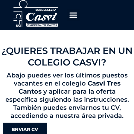
Ir
al
contenido
OFERTA EDUCATIVA
TRABAJA CON NOSOTROS
¿QUIERES TRABAJAR EN UN
COLEGIO CASVI?
Abajo puedes ver los últimos puestos
vacantes en el colegio
Casvi Tres
Cantos
y aplicar para la oferta
específica siguiendo las instrucciones.
También puedes enviarnos tu CV,
accediendo a nuestra área privada.
ENVIAR CV