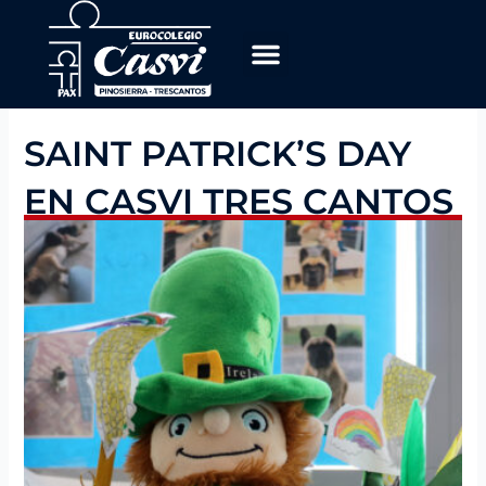
Ir
al
contenido
OFERTA EDUCATIVA
TRABAJA CON NOSOTROS
SAINT PATRICK’S DAY
EN CASVI TRES CANTOS