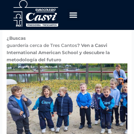
Ir
al
contenido
Por
Casvi
/
noviembre 27, 2024
OFERTA EDUCATIVA
TRABAJA CON NOSOTROS
¿Buscas
guardería cerca de Tres Cantos
? Ven a Casvi
International American School y descubre la
metodología del futuro