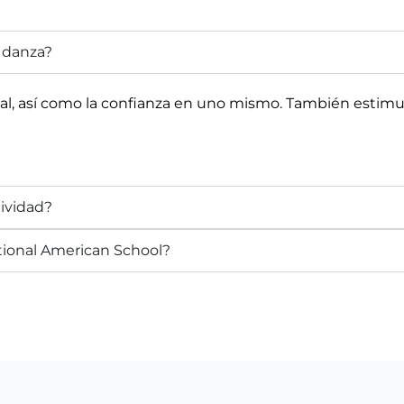
a danza?
l, así como la confianza en uno mismo. También estimula
tividad?
ational American School?