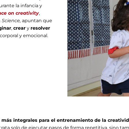
urante la infancia y
ce on creativity
,
 Science,
apuntan que
ginar
,
crear
y
resolver
corporal y emocional.
s más integrales para el entrenamiento de la creativi
trata solo de ejecutar pasos de forma repetitiva, sino 