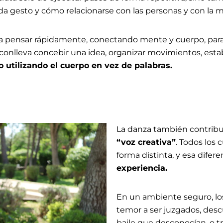
ada gesto y cómo relacionarse con las personas y con la m
ta pensar rápidamente, conectando mente y cuerpo, para
 conlleva concebir una idea, organizar movimientos, estab
 utilizando el cuerpo en vez de palabras.
La danza también contribu
“voz creativa”
. Todos los
forma distinta, y esa difere
experiencia.
En un ambiente seguro, lo
temor a ser juzgados, desc
baile que desconocían, o t